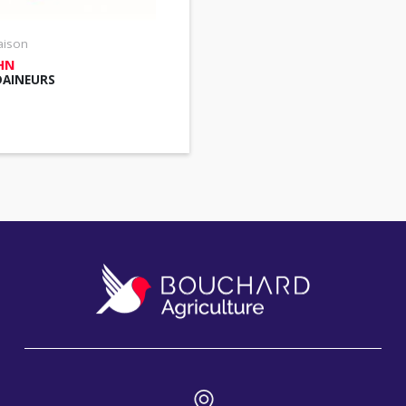
aison
HN
AINEURS