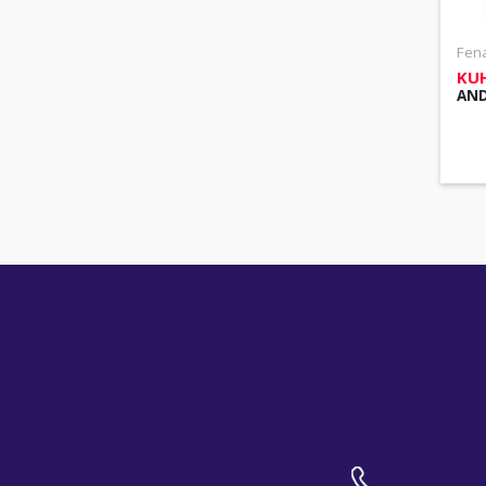
Fen
KU
AND