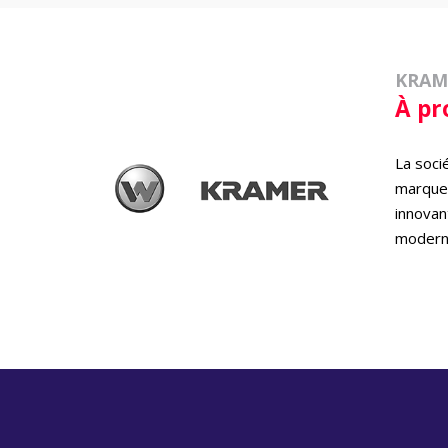
KRAM
À pr
La soci
marqu
innovan
moderne