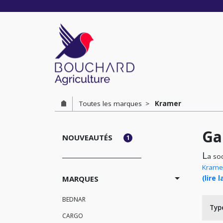
Cookies management panel
Toutes les marques
Kramer
Ga
NOUVEAUTÉS
1
L
a so
Krame
MARQUES
(lire l
BEDNAR
Type
CARGO