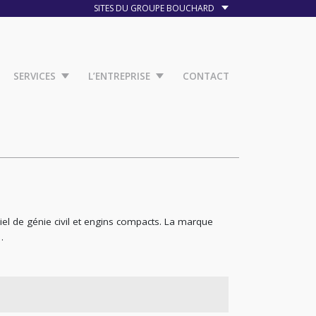
SITES DU GROUPE BOUCHARD
SERVICES
L’ENTREPRISE
CONTACT
iel de génie civil et engins compacts. La marque
…