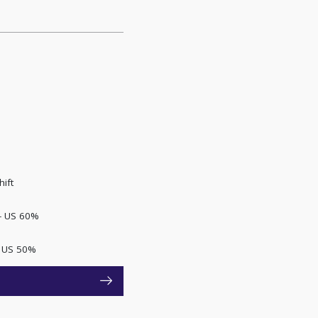
ift
- US 60%
- US 50%