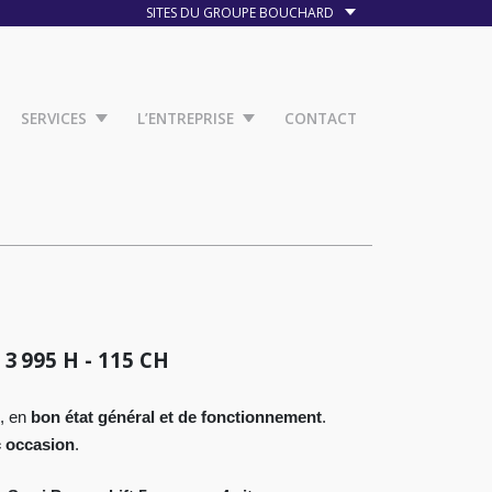
SITES DU GROUPE BOUCHARD
SERVICES
L’ENTREPRISE
CONTACT
3 995 H - 115 CH
, en
bon état général et de fonctionnement
.
c occasion
.