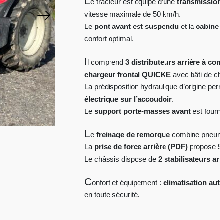
L
e tracteur est équipé d’une
transmissio
vitesse maximale de 50 km/h.
Le
pont avant est suspendu
et la
cabine
confort optimal.
I
l comprend
3 distributeurs arrière à 
chargeur frontal QUICKE
avec bâti de c
La prédisposition hydraulique d’origine p
électrique sur l’accoudoir
.
Le
support porte-masses avant
est four
L
e
freinage de remorque
combine pneumat
La
prise de force arrière (PDF)
propose 5
Le châssis dispose de
2 stabilisateurs a
C
onfort et équipement :
climatisation au
en toute sécurité.