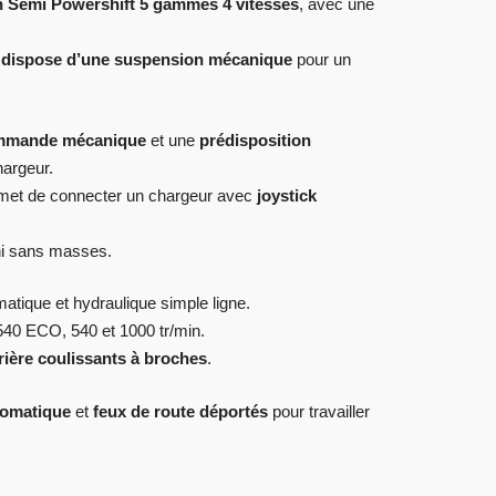
n Semi Powershift 5 gammes 4 vitesses
, avec une
 dispose d’une suspension mécanique
pour un
commande mécanique
et une
prédisposition
hargeur.
ermet de connecter un chargeur avec
joystick
ni sans masses.
ique et hydraulique simple ligne.
40 ECO, 540 et 1000 tr/min.
rrière coulissants à broches
.
tomatique
et
feux de route déportés
pour travailler