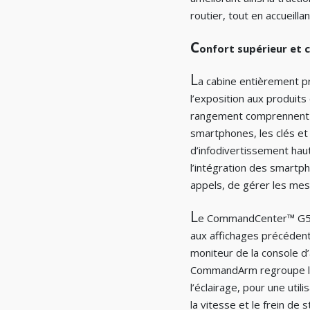
routier, tout en accueilla
C
onfort supérieur et c
L
a cabine entièrement pr
l’exposition aux produit
rangement comprennent d
smartphones, les clés et 
d’infodivertissement haut
l’intégration des smart
appels, de gérer les mes
L
e CommandCenter™ G5 P
aux affichages précédents
moniteur de la console d’
CommandArm regroupe les b
l’éclairage, pour une util
la vitesse et le frein de