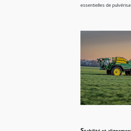
essentielles de pulvérisa
S
tabilité et alignemen