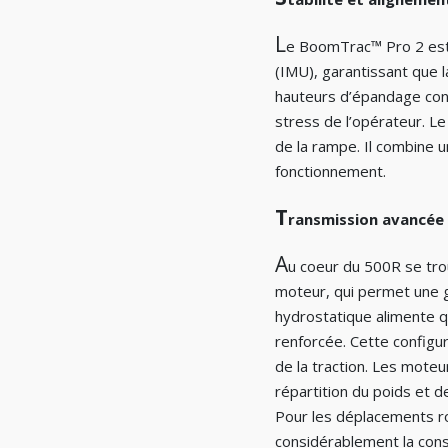
L
e BoomTrac™ Pro 2 est 
(IMU), garantissant que 
hauteurs d’épandage cons
stress de l’opérateur. Le
de la rampe. Il combine u
fonctionnement.
T
ransmission avancée 
A
u coeur du 500R se tr
moteur, qui permet une 
hydrostatique alimente qu
renforcée. Cette configur
de la traction. Les mote
répartition du poids et de
Pour les déplacements ro
considérablement la cons