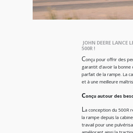
JOHN DEERE LANCE 
500R !
C
onçu pour offrir des p
garantit d’avoir la bonne
parfait de la rampe. La c
et à une meilleure maîtri
C
onçu autour des beso
L
a conception du 500R ré
la rampe depuis la cabin
travail pour une pulvéris
améliorant ainsi la tracti