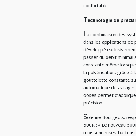
confortable.
T
echnologie de précisi
L
a combinaison des sys
dans les applications de
développé exclusivement 
passer du débit minimal 
constante même lorsque 
la pulvérisation, grâce à 
gouttelette
constante sur
automatique des virages 
doses permet d’appliquer
précision.
S
olenne Bourgeois, resp
500R : « Le nouveau 500R
moissonneuses-batteuses