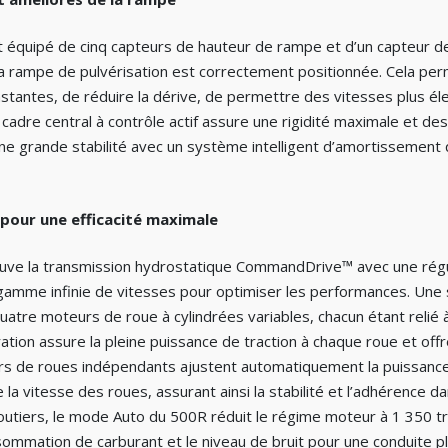
équipé de cinq capteurs de hauteur de rampe et d’un capteur de
la rampe de pulvérisation est correctement positionnée. Cela pe
tantes, de réduire la dérive, de permettre des vitesses plus él
 cadre central à contrôle actif assure une rigidité maximale et d
ne grande stabilité avec un système intelligent d’amortissement qu
pour une efficacité maximale
ouve la transmission hydrostatique CommandDrive™ avec une régu
gamme infinie de vitesses pour optimiser les performances. Une
atre moteurs de roue à cylindrées variables, chacun étant relié à
ation assure la pleine puissance de traction à chaque roue et off
urs de roues indépendants ajustent automatiquement la puissance 
 la vitesse des roues, assurant ainsi la stabilité et l’adhérence d
utiers, le mode Auto du 500R réduit le régime moteur à 1 350 tr
ommation de carburant et le niveau de bruit pour une conduite 