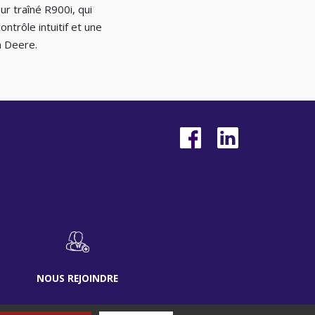
r traîné R900i, qui
ntrôle intuitif et une
n Deere.
NOUS REJOINDRE