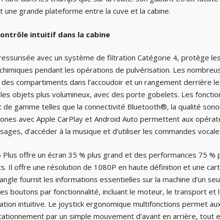
nt une grande plateforme entre la cuve et la cabine.
ontrôle intuitif dans la cabine
essurisée avec un système de filtration Catégorie 4, protège les 
s chimiques pendant les opérations de pulvérisation. Les nombreu
es compartiments dans l’accoudoir et un rangement derrière le 
les objets plus volumineux, avec des porte gobelets. Les fonctio
 de gamme telles que la connectivité Bluetooth®, la qualité sono
phones avec Apple CarPlay et Android Auto permettent aux opéra
sages, d’accéder à la musique et d’utiliser les commandes vocales
lus offre un écran 35 % plus grand et des performances 75 % 
. Il offre une résolution de 1080P en haute définition et une cart
angle fournit les informations essentielles sur la machine d’un seu
outons par fonctionnalité, incluant le moteur, le transport et le
isation intuitive. Le joystick ergonomique multifonctions permet aux
 stationnement par un simple mouvement d’avant en arrière, tout e