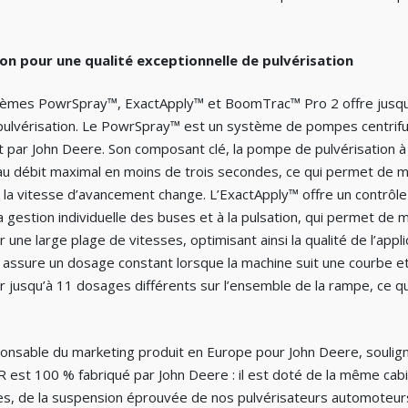
on pour une qualité exceptionnelle de pulvérisation
tèmes PowrSpray™, ExactApply™ et BoomTrac™ Pro 2 offre jusqu’
 pulvérisation. Le PowrSpray™ est un système de pompes centrifug
par John Deere. Son composant clé, la pompe de pulvérisation à r
au débit maximal en moins de trois secondes, ce qui permet de m
la vitesse d’avancement change. L’ExactApply™ offre un contrôl
la gestion individuelle des buses et à la pulsation, qui permet de m
 une large plage de vitesses, optimisant ainsi la qualité de l’app
assure un dosage constant lorsque la machine suit une courbe et l
 jusqu’à 11 dosages différents sur l’ensemble de la rampe, ce qui
onsable du marketing produit en Europe pour John Deere, soulign
 est 100 % fabriqué par John Deere : il est doté de la même ca
, de la suspension éprouvée de nos pulvérisateurs automoteurs