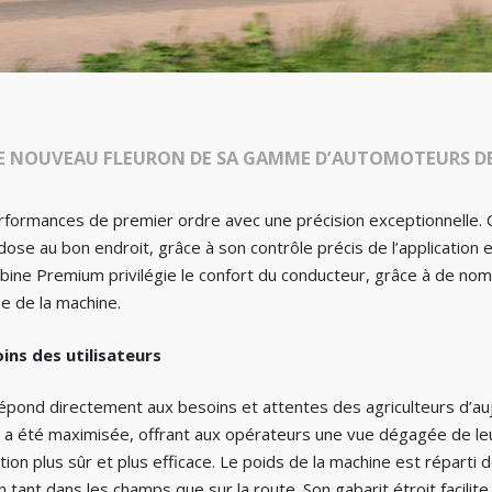
LE NOUVEAU FLEURON DE SA GAMME D’AUTOMOTEURS DE
erformances de premier ordre avec une précision exceptionnelle. 
 dose au bon endroit, grâce à son contrôle précis de l’application
abine Premium privilégie le confort du conducteur, grâce à de no
se de la machine.
ins des utilisateurs
pond directement aux besoins et attentes des agriculteurs d’aujour
e a été maximisée, offrant aux opérateurs une vue dégagée de l
ation plus sûr et plus efficace. Le poids de la machine est réparti
on tant dans les champs que sur la route. Son gabarit étroit facilite